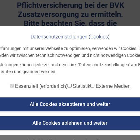
Pflichtversicherung bei der BVK
Zusatzversorgung zu ermitteln.
Bitte beachten Sie, dass die
Berechnung unverbindlich ist
Datenschutzeinstellungen (Cookies)
und auf den von Ihnen
rfahrungen mit unserer Webseite zu optimieren, verwenden wir Cookies. 
eingegebenen Daten beruht und
iden wir zwischen technisch notwendigen und nicht notwendigen Cookie
Sie daraus keine
stellungen können jederzeit mit dem Link "Datenschutzeinstellungen" am 
Rechtsansprüche ableiten
gerufen und geändert werden.
können.
Essenziell (erforderlich)
Statistik
Externe Medien
Geburtsdatum
Alle Cookies akzeptieren und weiter
Renteneintrittsalter
Alle Cookies ablehnen und weiter